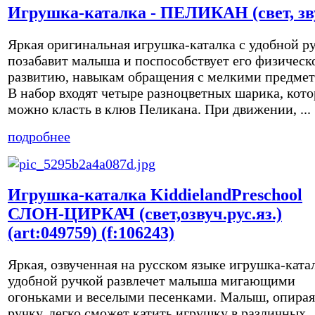
Игрушка-каталка - ПЕЛИКАН (свет, зв
Яркая оригинальная игрушка-каталка с удобной р
позабавит малыша и поспособствует его физическ
развитию, навыкам обращения с мелкими предмет
В набор входят четыре разноцветных шарика, кот
можно класть в клюв Пеликана. При движении, ...
подробнее
Игрушка-каталка KiddielandPreschool
СЛОН-ЦИРКАЧ (свет,озвуч.рус.яз.)
(art:049759) (f:106243)
Яркая, озвученная на русском языке игрушка-ката
удобной ручкой развлечет малыша мигающими
огоньками и веселыми песенками. Малыш, опирая
ручку, легко сможет катить игрушку в различных