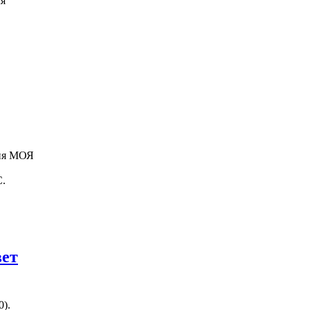
ся
ия МОЯ
С.
вет
0).