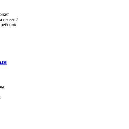
ожет
а имеет 7
 ребенок
вая
ры
.