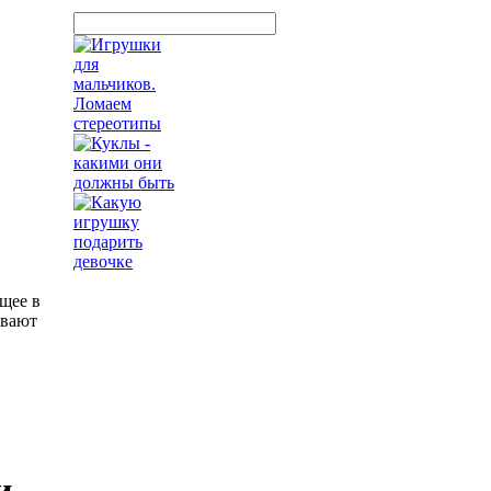
щее в
ывают
и