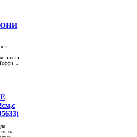
 ПОНИ
она
ль отсека
оффи ...
ОЕ
2см,с
05633)
для
 спать