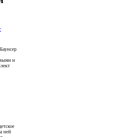
-
 Баунсер
овыми и
плект
детское
а ней