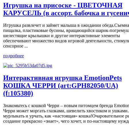
Игрушка на присоске - ЦВЕТОЧНАЯ
КАРУСЕЛЬ (в ассорт. бабочка и гусени
Игрушка развлечет и займет малыша в ожидании обеда.Съемна
пищалка, пластиковые бусины, вращающийся шарик-погремуш
шелестящие крылышки и другие интерактивные элементы
обеспечивают множество видов игровой деятельности, стиму
сенсорное ...
подробнее
Интерактивная игрушка EmotionPets
КОШКА ЧЕРРИ (art:GPH82050/UA)
(f:105380)
Знакомьтесь с кошкой Черри – новым питомцем бренда Emotion 
Черри может моргать глазками, шевелить хвостиком и ушками.
мурлыкать и урчать, как «настоящая» кошка!Очаровательное 
создание прекрасно «знает», чего хочет, и по-настоящему нуждае