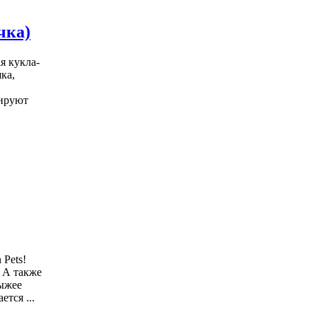
чка)
я кукла-
ка,
лируют
Pets!
 А также
рыжее
тся ...