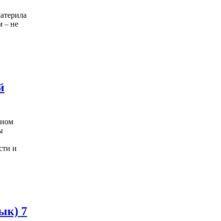
материла
 – не
й
ьном
ы
сти и
ык) 7